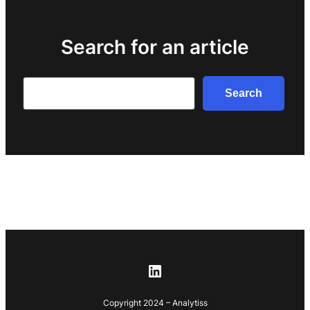
Search for an article
Search
Search
LinkedIn
Copyright 2024 – Analytiss