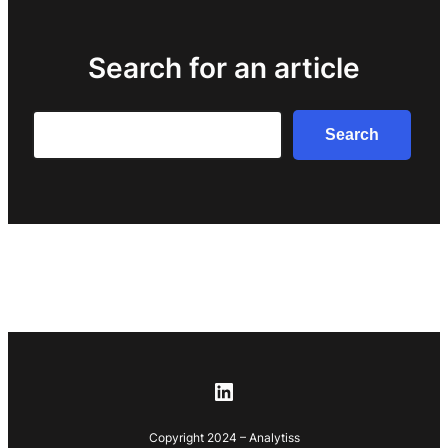
Search for an article
Search
Search
LinkedIn
Copyright 2024 – Analytiss