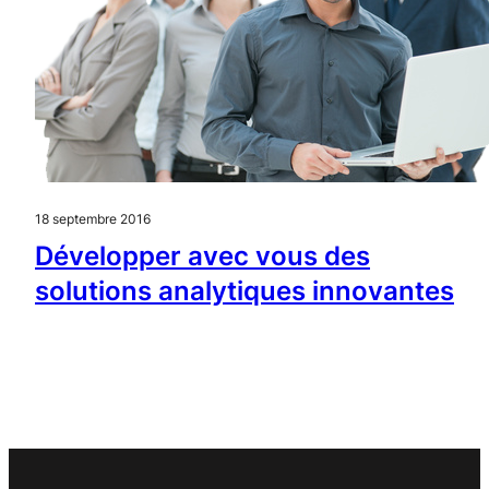
18 septembre 2016
Développer avec vous des
solutions analytiques innovantes