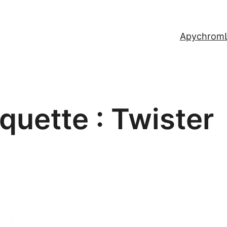
Apychrom
iquette :
Twister