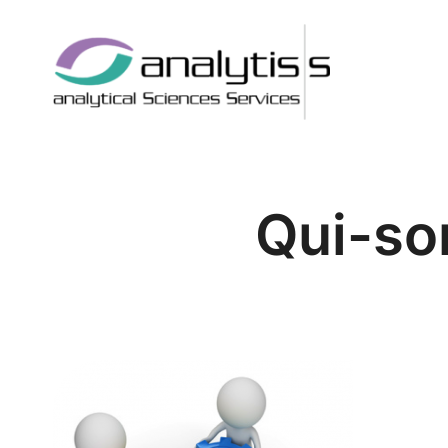
Aller
au
contenu
Qui-so