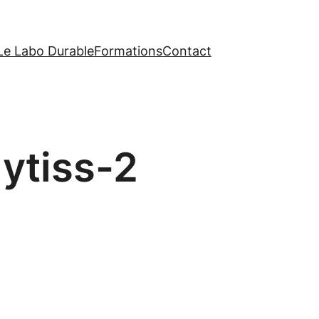
Le Labo Durable
Formations
Contact
ytiss-2