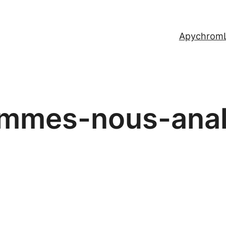
Apychrom
mmes-nous-anal