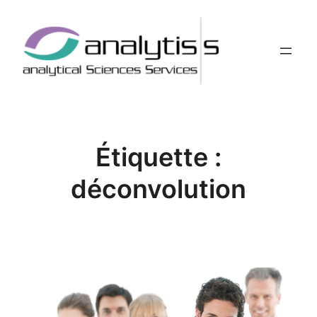
Aller
au
contenu
Étiquette :
déconvolution