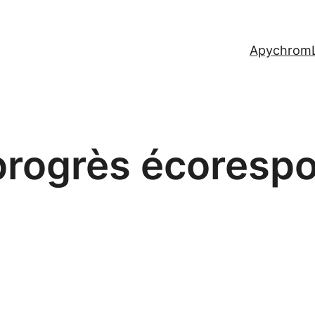
Apychrom
progrès écoresp