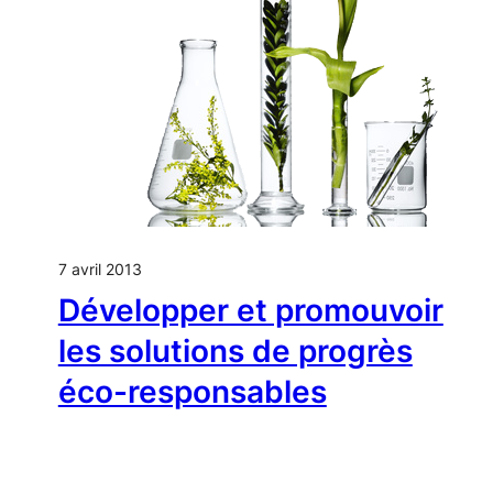
7 avril 2013
Développer et promouvoir
les solutions de progrès
éco-responsables