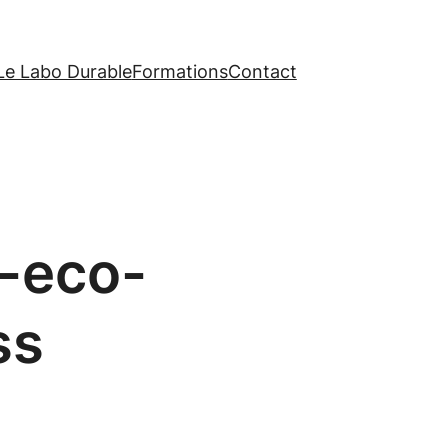
Le Labo Durable
Formations
Contact
s-eco-
ss