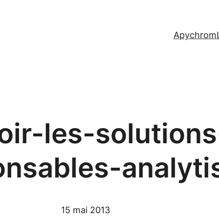
Apychrom
ir-les-solution
onsables-analyti
15 mai 2013